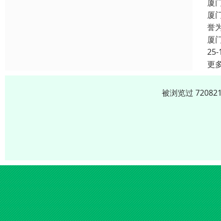
厦
厦
誉
厦
25-
更
被浏览过 7208