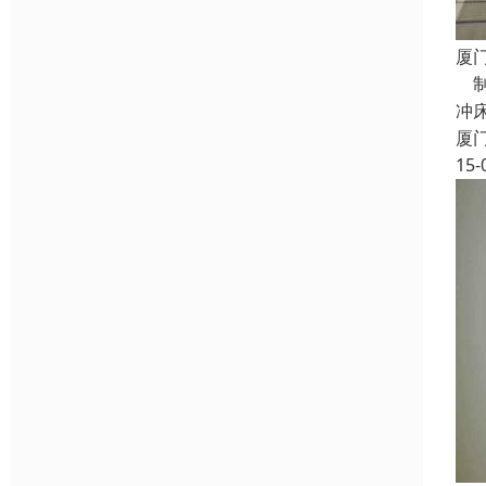
厦
制作
冲床
厦
15-