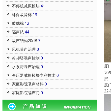
不停机减振模块
41
环保吸音棉
13
玻璃棉
12
隔声毡
44
吸声结构20dB
7
风机噪声治理
0
冷却塔噪声控制
0
厦
水泵房噪声治理
0
大
变压器减振模块专利技术
0
层
家庭影院吸声材料
0
厦
22-
家庭影院隔声门
0