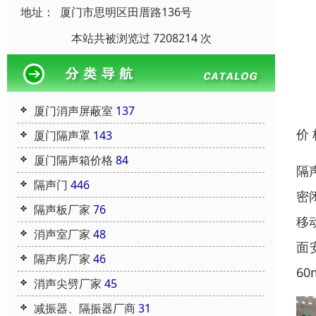
地址：
厦门市思明区田厝路136号
本站共被浏览过 7208214 次
厦门消声屏蔽室
137
价
厦门隔声罩
143
厦门隔声箱价格
84
隔
隔声门
446
密
隔声板厂家
76
移
消声室厂家
48
面
隔声房厂家
46
6
消声尖劈厂家
45
减振器、隔振器厂商
31