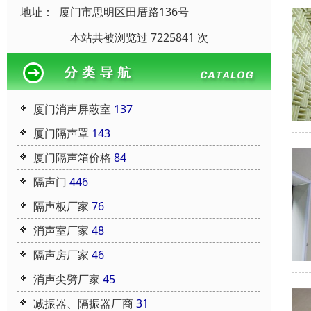
地址：
厦门市思明区田厝路136号
本站共被浏览过 7225841 次
厦门消声屏蔽室
137
厦门隔声罩
143
厦门隔声箱价格
84
隔声门
446
隔声板厂家
76
消声室厂家
48
隔声房厂家
46
消声尖劈厂家
45
减振器、隔振器厂商
31