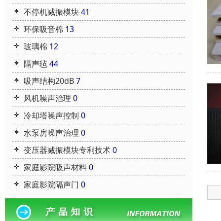
不停机减振模块
41
环保吸音棉
13
玻璃棉
12
隔声毡
44
吸声结构20dB
7
风机噪声治理
0
冷却塔噪声控制
0
水泵房噪声治理
0
变压器减振模块专利技术
0
家庭影院吸声材料
0
家庭影院隔声门
0