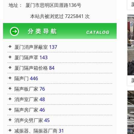
地址：
厦门市思明区田厝路136号
本站共被浏览过 7225841 次
厦门消声屏蔽室
137
厦门隔声罩
143
厦门隔声箱价格
84
隔声门
446
隔声板厂家
76
消声室厂家
48
隔声房厂家
46
消声尖劈厂家
45
减振器、隔振器厂商
31