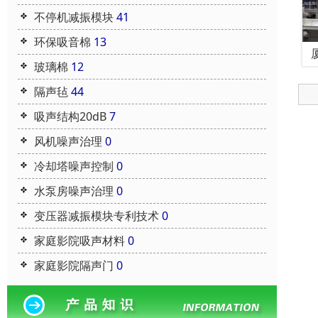
不停机减振模块
41
环保吸音棉
13
玻璃棉
12
隔声毡
44
吸声结构20dB
7
风机噪声治理
0
冷却塔噪声控制
0
水泵房噪声治理
0
变压器减振模块专利技术
0
家庭影院吸声材料
0
家庭影院隔声门
0