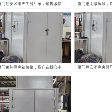
厦门翔安区消声尖劈厂家，销售诚信
厦门思明减振器，
厦门象屿隔声箱价格，客户在我心中
厦门翔安消声尖劈