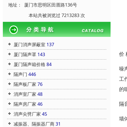
地址：
厦门市思明区田厝路136号
本站共被浏览过 7213283 次
厦门消声屏蔽室
137
价
厦门隔声罩
143
厦门隔声箱价格
84
噪
隔声门
446
工
隔声板厂家
76
的
消声室厂家
48
隔
隔声房厂家
46
消声尖劈厂家
45
墙
减振器、隔振器厂商
31