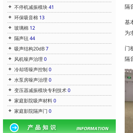
隔
不停机减振模块
41
环保吸音棉
13
基
玻璃棉
12
为
隔声毡
44
门
吸声结构20dB
7
隔
风机噪声治理
0
冷却塔噪声控制
0
水泵房噪声治理
0
变压器减振模块专利技术
0
家庭影院吸声材料
0
家庭影院隔声门
0