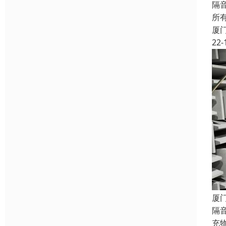
隔
所
厦
22-
厦
隔
充