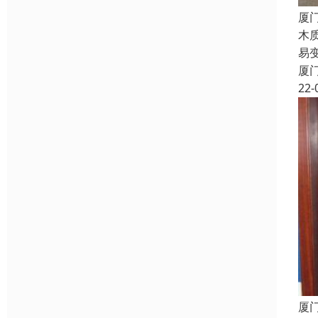
厦
木
易
厦
22-
厦