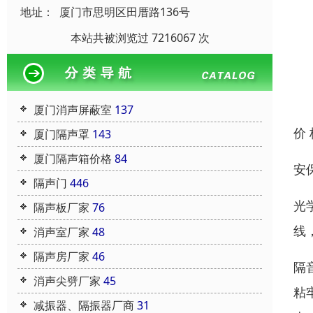
地址：
厦门市思明区田厝路136号
本站共被浏览过 7216067 次
厦门消声屏蔽室
137
价
厦门隔声罩
143
厦门隔声箱价格
84
安
隔声门
446
光
隔声板厂家
76
线
消声室厂家
48
隔声房厂家
46
隔
消声尖劈厂家
45
粘
减振器、隔振器厂商
31