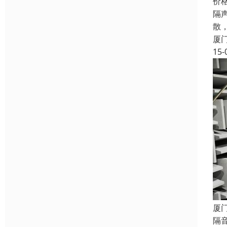
价
隔声
散
厦
15-
厦
隔