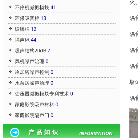
火
不停机减振模块
41
隔
环保吸音棉
13
玻璃棉
12
隔
隔声毡
44
隔
吸声结构20dB
7
风机噪声治理
0
隔
冷却塔噪声控制
0
墙
水泵房噪声治理
0
变压器减振模块专利技术
0
隔
家庭影院吸声材料
0
家庭影院隔声门
0