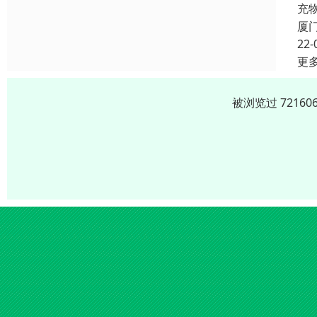
充
厦
22-
更
被浏览过 7216