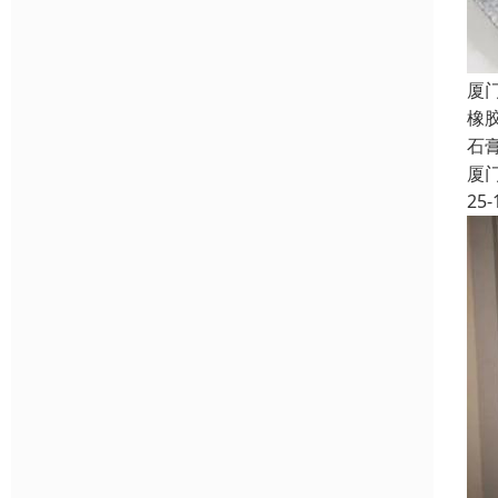
厦
橡
石
厦
25-