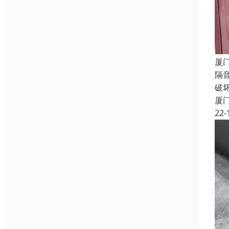
厦
隔
破
厦
22-