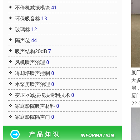
不停机减振模块
41
环保吸音棉
13
玻璃棉
12
隔声毡
44
吸声结构20dB
7
风机噪声治理
0
厦
冷却塔噪声控制
0
大
水泵房噪声治理
0
层
变压器减振模块专利技术
0
厦
22-
家庭影院吸声材料
0
家庭影院隔声门
0