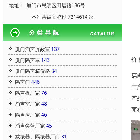
地址：
厦门市思明区田厝路136号
本站共被浏览过 7214614 次
厦门消声屏蔽室
137
价
厦门隔声罩
143
厦门隔声箱价格
84
隔
隔声门
446
声
隔声板厂家
76
产
消声室厂家
48
面
隔声房厂家
46
消声尖劈厂家
45
减振器、隔振器厂商
31