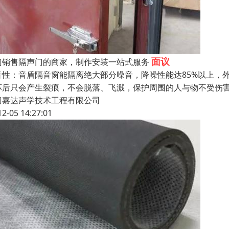
面议
门销售隔声门的商家，制作安装一站式服务
音性：音盾隔音窗能隔离绝大部分噪音，降噪性能达85%以上，
坏后只会产生裂痕，不会脱落、飞溅，保护周围的人与物不受伤
门嘉达声学技术工程有限公司
12-05 14:27:01